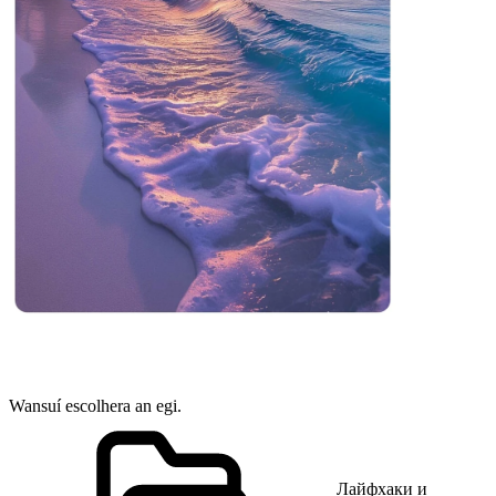
Wansuí escolhera an egi.
Лайфхаки и