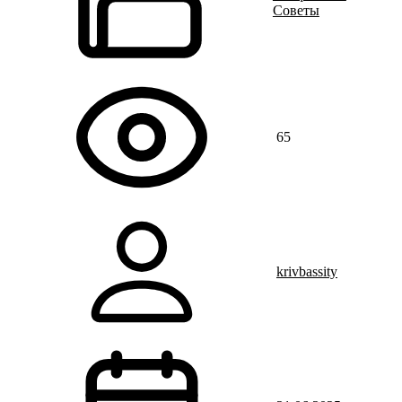
Советы
65
krivbassity