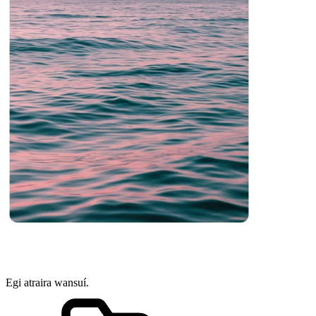
Egi atraira wansuí.