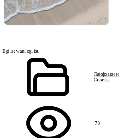
Egi ist waní egi ist.
Лайфхаки и
Советы
78